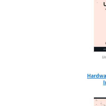
Un
Hardwa
I