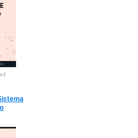
o 2
Sistema
co