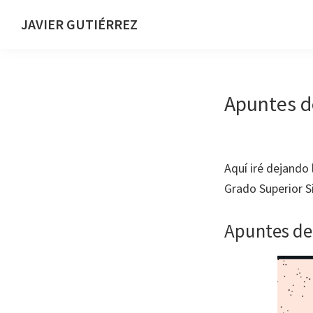
Saltar
Saltar
JAVIER GUTIÉRREZ
a
al
Desarrollador
la
contenido
web
navegación
principal
principal
Apuntes d
Aquí iré dejando
Grado Superior S
Apuntes de